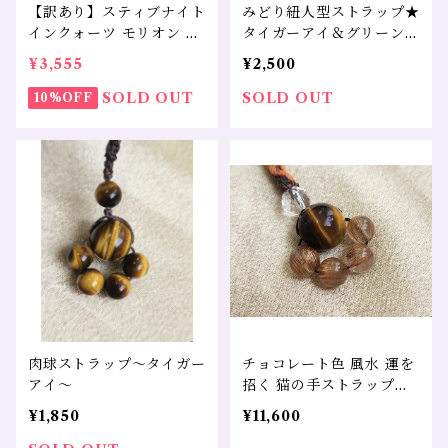
【訳あり】スティブナイト
みどり紐人型ストラップ★
インクォーツ モリオン 水
タイガーアイ＆グリーンフ
晶
ァントム＆水晶
¥3,555
¥2,500
SOLD OUT
SOLD OUT
10%OFF
肉球ストラップ～タイガー
チョコレート色 風水 運を
アイ～
招く 猫の手ストラップ～
虎目＆ルチルクォーツ～
¥1,850
¥11,600