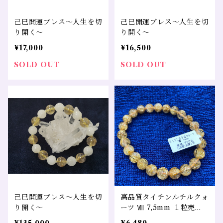
己巳開運ブレス～人生を切
己巳開運ブレス～人生を切
り開く～
り開く～
¥17,000
¥16,500
SOLD OUT
SOLD OUT
己巳開運ブレス～人生を切
高品質タイチンルチルクォ
り開く～
ーツ Ⅷ 7,5mm １粒売
り 希少 天然石