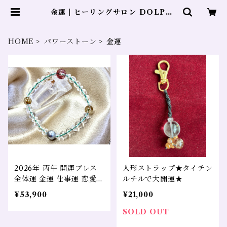
金運 | ヒーリングサロン DOLPHI
N
HOME
パワーストーン
金運
2026年 丙午 開運ブレス
人形ストラップ★タイチン
全体運 金運 仕事運 恋愛運
ルチルで大開運★
スーパーセブン タイチン
¥53,900
¥21,000
ルチル ギベオン隕石
SOLD OUT