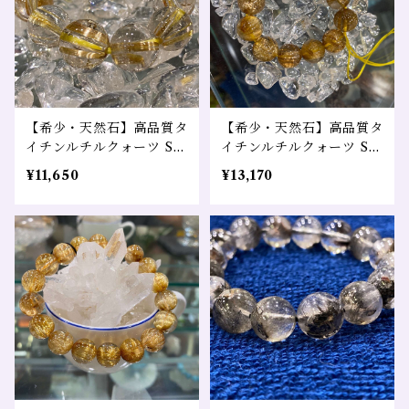
【希少・天然石】高品質タ
【希少・天然石】高品質タ
イチンルチルクォーツ SA
イチンルチルクォーツ SA
直径9～10㎜ 1粒
直径11㎜ 1粒
¥11,650
¥13,170