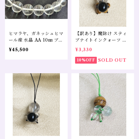
ヒマラヤ、ガネッシュヒマ
【訳あり】魔除け スティ
ール産 水晶 AA 10㎜ ブレ
ブナイトインクォーツ モ
スレット 浄化 守護 魔除け
リオン タイガーアイ
¥45,500
¥3,330
負を絶ちきる
SOLD OUT
10%OFF