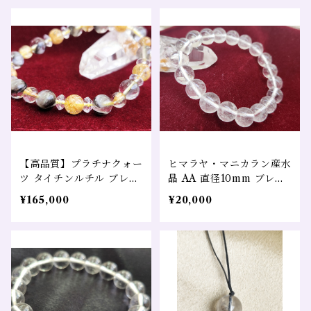
【高品質】プラチナクォー
ヒマラヤ・マニカラン産水
ツ タイチンルチル ブレス
晶 AA 直径10mm ブレス
レット売り 金運 仕事運 恋
レット 浄化 ヒーリング 瞑
¥165,000
¥20,000
愛運 財運 幸福招来
想 チャクラ スピリチュア
ル 波動