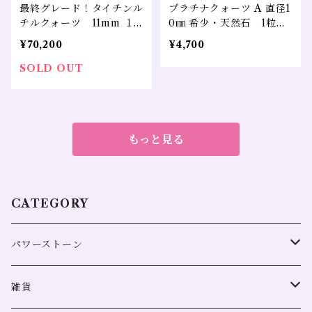
最終グレード！タイチンル
プラチナクォーツ A 直径1
チルクォーツ 11mm １
0㎜ 希少・天然石 1粒売
粒 希少 天然石
り
¥70,200
¥4,700
SOLD OUT
もっと見る
CATEGORY
パワーストーン
全体運
雑貨