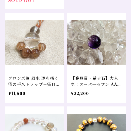
SOLD OUT
ブロンズ色 風水 運を招く
【高品質・希少石】大人
猫の手ストラップ～猫目ル
気！スーパーセブン AAA
チルクォーツ～
１０㎜ １粒売り
¥11,500
¥22,200