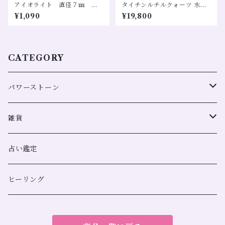
アイオライト 直径７㎜ １
タイチンルチルクォーツ 水晶
粒
金運 全体運 財運 仕事運 恋愛
¥1,090
¥19,800
運 黄色
CATEGORY
パワーストーン
全体運
雑貨
恋愛
浄化用
占い鑑定
金運
スマッジングミスト
ヒーリング
人間関係
サンキャッチャー