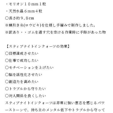
・モリオン１０ｍｍ１粒
・天然水晶６ｍｍ４粒
○長さ約９,８cm
※蝋引き糸(ロウビキ)を仕様し手編みで制作しました。
※訳あり・・ゴムを通す穴を空ける作業時に手際があった物
【スティブナイトインクォーツの効果】
○目標達成させたい
○仕事で成功したい
○モチベーションを上げたい
○脳を活性化させたい
○創造力を高めたい
○トラブルから守りたい
○対人関係を良くしたい
スティブナイトインクォーツは非常に強い意志を感じるパワ
ーストーンで、持ち主のメンタル低下やトラブルから守って