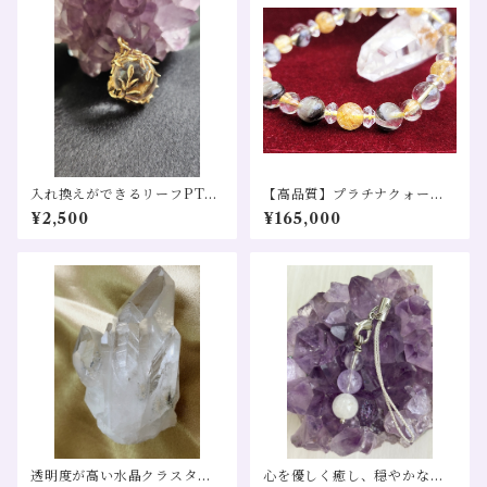
入れ換えができるリーフPT～
【高品質】プラチナクォーツ
丸玉水晶～
タイチンルチル ブレスレット
¥2,500
¥165,000
売り 金運 仕事運 恋愛運 財運
幸福招来
透明度が高い水晶クラスター
心を優しく癒し、穏やかな毎