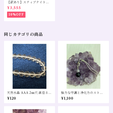
【訳あり】スティブナイトイ
ンクォーツ モリオン 水晶
¥3,555
10%OFF
同じカテゴリの商品
天然水晶 AAA 2㎜穴 直径８㎜
強力な守護と浄化力のストラ
1粒売り
ップ
¥120
¥1,100