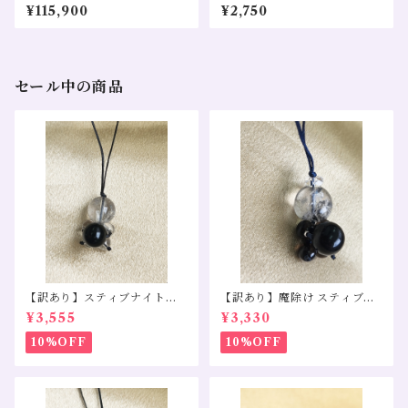
(ブラジル産)
日をサポートする浄化と安ら
¥115,900
¥2,750
ぎのお守りストラップ
セール中の商品
【訳あり】スティブナイトイ
【訳あり】魔除け スティブナ
ンクォーツ モリオン 水晶
イトインクォーツ スモーキー
¥3,555
¥3,330
クォーツ モリオン
10%OFF
10%OFF