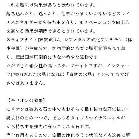
くれる魔除け効果があると云われています。
落ち込んだり、迷ったり、仕事がうまくいかないなどのマイ
ナスエネルギーから持ち主を守り、モチベーションや向上心
を高める効果が期待できるとされています。
スティブナイト(輝安鉱)は、レアメタルの硫化アンチモン（稀
少金属）が主成分で、鉱物学的にも育つ場所が限られてお
り、産出国が圧倒的に少ない希少な鉱物です。
ただでさえ希少性の高いスティブナイトですが、インクォー
ツ(内包)された水晶となれば「奇跡の水晶」といっても大げ
さではありません。
【モリオンの効果】
モリオンは数ある石の中でもおそらく最も強力な邪気払い・
魔よけの石の一つで、あらゆるタイプのマイナスエネルギー
から持ち主を強力に守ってくれる石です。
浄化作用もあるので、空間の浄化やうつ状態なども改善に導