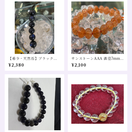
【希少・天然石】ブラック・
サンストーンAAA 直径7mm
ラブラドライトAA+ 直径11
希少 1粒売り
¥2,380
¥2,100
～12㎜ １粒