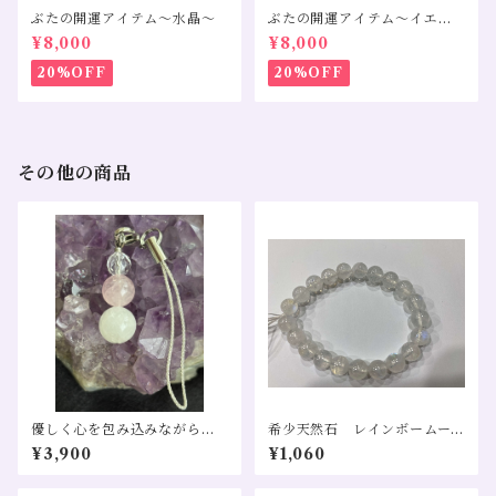
ぶたの開運アイテム～水晶～
ぶたの開運アイテム～イエロ
ーカルサイト～
¥8,000
¥8,000
20%OFF
20%OFF
その他の商品
優しく心を包み込みながら、
希少天然石 レインボームー
持つ人本来の魅力を引き出し
ンストーン 直径7.5〜8mm
¥3,900
¥1,060
てくれるお守りストラップ
１粒売り