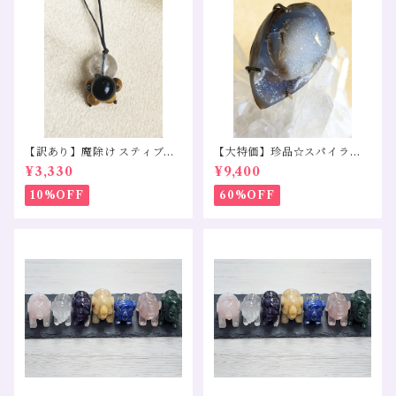
【訳あり】魔除け スティブナ
【大特価】珍品☆スパイララ
イトインクォーツ モリオン タ
イトペンダントトップS925
¥3,330
¥9,400
イガーアイ
10%OFF
60%OFF