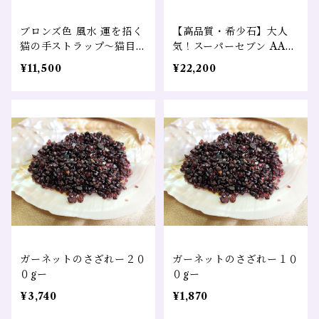
ブロンズ色 風水 運を招く
【高品質・希少石】大人
猫の手ストラップ～猫目ル
気！スーパーセブン AAA
チルクォーツ～
１０㎜ １粒売り
¥11,500
¥22,200
ガーネットのさざれー２０
ガーネットのさざれー１０
０gー
０gー
¥3,740
¥1,870