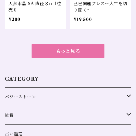
天然水晶 SA 直径８㎜ 1粒
己巳開運ブレス～人生を切
売り
り開く～
¥200
¥19,500
もっと見る
CATEGORY
パワーストーン
全体運
雑貨
恋愛
浄化用
占い鑑定