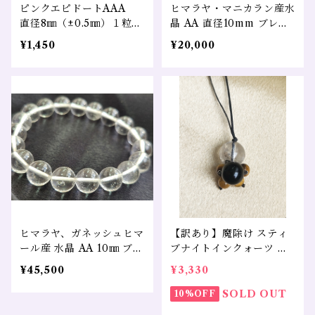
ピンクエピドートAAA
ヒマラヤ・マニカラン産水
直径8㎜（±0.5㎜）１粒
晶 AA 直径10mm ブレス
希少 天然石
レット 浄化 ヒーリング 瞑
¥1,450
¥20,000
想 チャクラ スピリチュア
ル 波動
ヒマラヤ、ガネッシュヒマ
【訳あり】魔除け スティ
ール産 水晶 AA 10㎜ ブレ
ブナイトインクォーツ モ
スレット 浄化 守護 魔除け
リオン タイガーアイ
¥45,500
¥3,330
負を絶ちきる
SOLD OUT
10%OFF