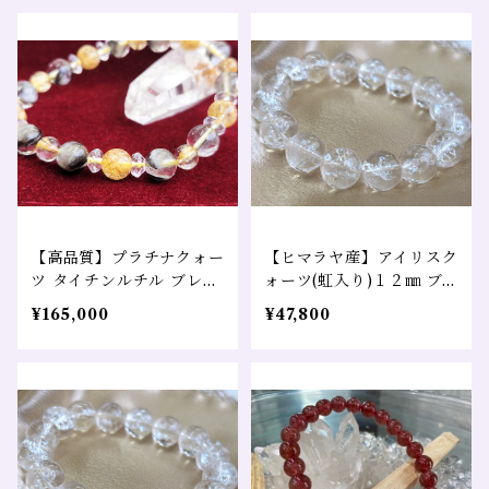
【高品質】プラチナクォー
【ヒマラヤ産】アイリスク
ツ タイチンルチル ブレス
ォーツ(虹入り)１２㎜ ブ
レット売り 金運 仕事運 恋
レス売り 幸運 変化 浄化
¥165,000
¥47,800
愛運 財運 幸福招来
クレンジング 全体運