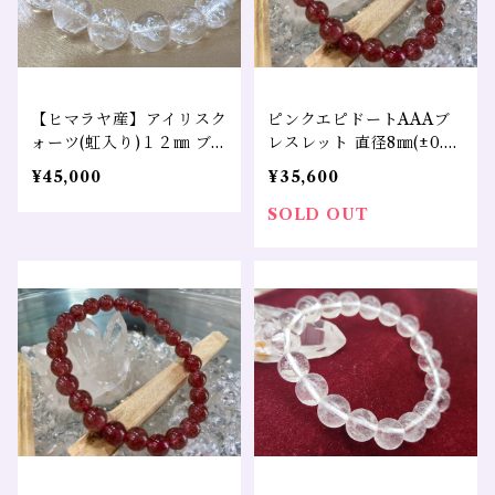
【ヒマラヤ産】アイリスク
ピンクエピドートAAAブ
ォーツ(虹入り)１２㎜ ブ
レスレット 直径8㎜(±0.5
レス売り 幸運 変化 浄化
㎜) 心の傷を癒すヒーリン
¥45,000
¥35,600
クレンジング 全体運
グ石
SOLD OUT