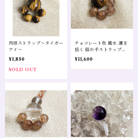
肉球ストラップ～タイガー
チョコレート色 風水 運を
アイ～
招く 猫の手ストラップ～
虎目＆ルチルクォーツ～
¥1,850
¥11,600
SOLD OUT