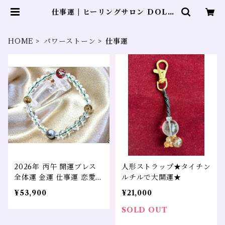
仕事運 | ヒーリングサロン DOLP
HIN
HOME
パワーストーン
仕事運
2026年 丙午 開運ブレス
人形ストラップ★タイチン
全体運 金運 仕事運 恋愛運
ルチルで大開運★
スーパーセブン タイチン
¥53,900
¥21,000
ルチル ギベオン隕石
SOLD OUT