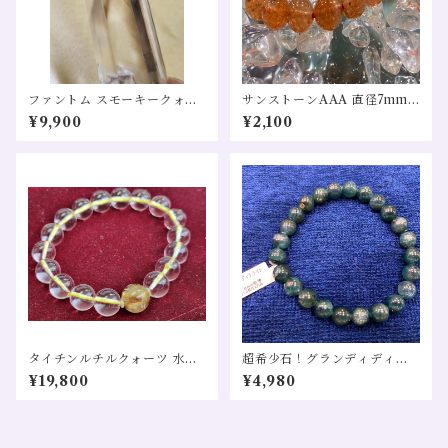
ファントム スモーキークォー
サンストーンAAA 直径7mm
ツ ポイント (六角柱)
希少 1粒売り
¥9,900
¥2,100
タイチンルチルクォーツ 水晶
超希少石！グランディディエ
金運 全体運 財運 仕事運 恋愛
ライト AAA 8mm 天然石 1
¥19,800
¥4,980
運 黄色
粒