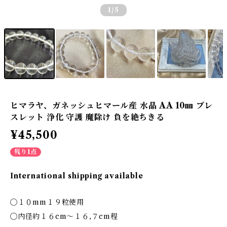
1
/5
ヒマラヤ、ガネッシュヒマール産 水晶 AA 10㎜ ブレ
スレット 浄化 守護 魔除け 負を絶ちきる
¥45,500
残り1点
International shipping available
◯１０mm１９粒使用
◯内径約１６cm～１６,７cm程