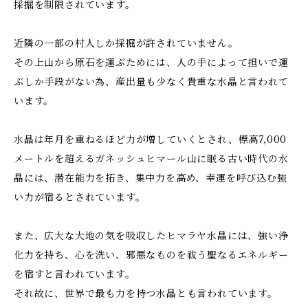
採掘を制限されています。
近隣の一部の村人しか採掘が許されていません。
その上山から原石を運ぶためには、人の手によって担いで運
ぶしか手段がない為、産出量も少なく貴重な水晶と言われて
います。
水晶は年月を重ねるほど力が増していくとされ、標高7,000
メートルを超えるガネッシュヒマール山に眠る古い時代の水
晶には、潜在能力を拓き、集中力を高め、幸運を呼び込む強
い力が宿るとされています。
また、広大な大地の気を吸収したヒマラヤ水晶には、強い浄
化力を持ち、心を洗い、邪悪なものを祓う聖なるエネルギー
を宿すと言われています。
それ故に、世界で最も力を持つ水晶とも言われています。