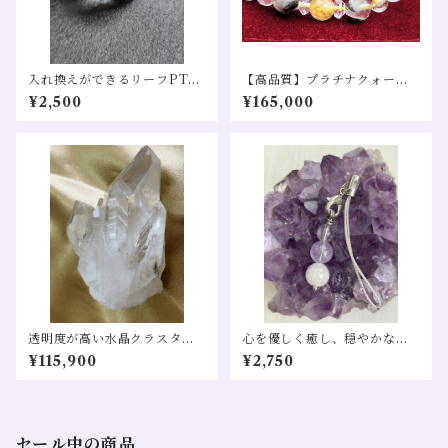
入れ換えができるリーフPT～
【高品質】プラチナクォーツ
丸玉水晶～
タイチンルチル ブレスレット
¥2,500
¥165,000
売り 金運 仕事運 恋愛運 財運
幸福招来
透明度が高い水晶クラスター
心を優しく癒し、穏やかな毎
(ブラジル産)
日をサポートする浄化と安ら
¥115,900
¥2,750
ぎのお守りストラップ
セール中の商品