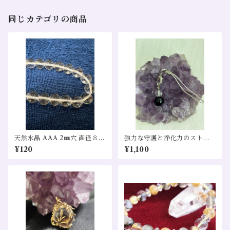
同じカテゴリの商品
天然水晶 AAA 2㎜穴 直径８㎜
強力な守護と浄化力のストラ
1粒売り
ップ
¥120
¥1,100