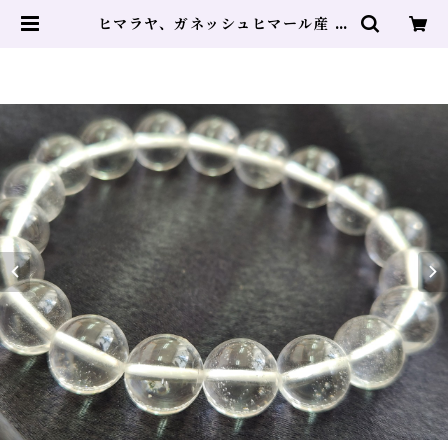
ヒマラヤ、ガネッシュヒマール産 水
晶 AA 10㎜ ブレスレット 浄化 守
護 魔除け 負を絶ちきる | ヒーリン
グサロン DOLPHIN