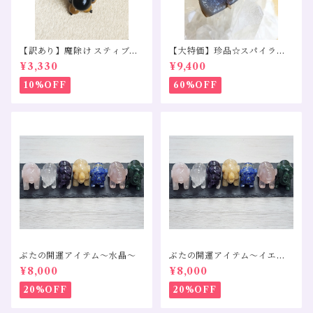
【訳あり】魔除け スティブナ
【大特価】珍品☆スパイララ
イトインクォーツ モリオン タ
イトペンダントトップS925
¥3,330
¥9,400
イガーアイ
10%OFF
60%OFF
ぶたの開運アイテム～水晶～
ぶたの開運アイテム～イエロ
ーカルサイト～
¥8,000
¥8,000
20%OFF
20%OFF