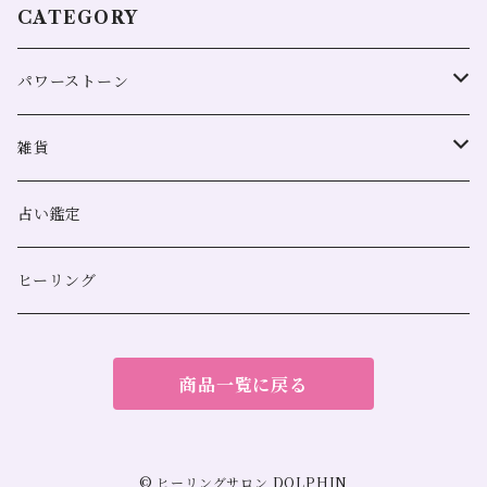
CATEGORY
パワーストーン
全体運
雑貨
恋愛
浄化用
占い鑑定
金運
スマッジングミスト
ヒーリング
人間関係
サンキャッチャー
商品一覧に戻る
勝負運
仕事運
© ヒーリングサロン DOLPHIN