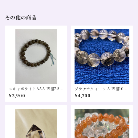
その他の商品
スキャポライトAAA 直径7.5m
プラチナクォーツ A 直径10㎜
m 粒売り 希少 天然石
希少・天然石 1粒売り
¥2,900
¥4,700