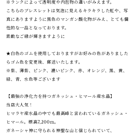
※ランクによって透明度や内包物の違いがみえます。
こちらのブレスレットは気泡に見えるキラキラした虹や、写
真にありますように黒色のマンガン酸化物がみえ、とても個
性的な一品となっております。
素敵なご縁が輝きますように
★白色のゴムを使用しておりますがお好みの色がありました
らゴム色を変更後、郵送いたします。
※紫、薄紫、ピンク、濃いピンク、赤、オレンジ、黒、黄、
緑、青、水色等ございます
【最強の浄化力を持つガネッシュ・ヒマール産水晶】
当店大人気！
ヒマラヤ産水晶の中でも最高峰と言われているガネッシュ・
ヒマール。標高7,200ｍ。
ガネーシャ神に守られる神聖な山と信じられていて、