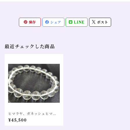
保存
シェア
LINE
ポスト
最近チェックした商品
ヒマラヤ、ガネッシュヒマー
ル産 水晶 AA 10㎜ ブレスレッ
¥45,500
ト 浄化 守護 魔除け 負を絶ち
きる