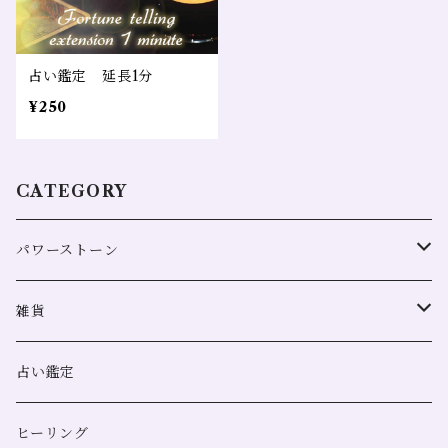
占い鑑定 延長1分
¥250
CATEGORY
パワーストーン
全体運
雑貨
恋愛
浄化用
占い鑑定
金運
スマッジングミスト
ヒーリング