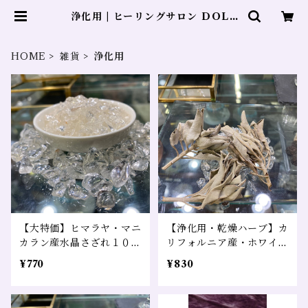
浄化用 | ヒーリングサロン DOLP
HIN
HOME
雑貨
浄化用
【大特価】ヒマラヤ・マニ
【浄化用・乾燥ハーブ】カ
カラン産水晶さざれ１００
リフォルニア産・ホワイト
g
セージ 5g
¥770
¥830