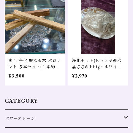
癒し 浄化 聖なる木 パロサ
浄化セット(ヒマラヤ産水
ント ５本セット(１本約１
晶さざれ100g・ホワイト
０cm)
セージ5g・パールシェル
¥3,500
¥2,970
の3点セット）
CATEGORY
パワーストーン