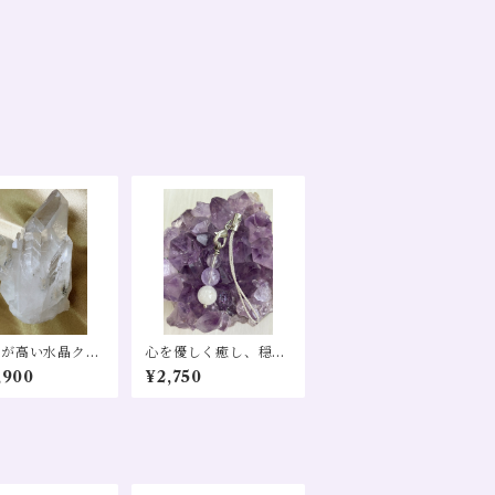
度が高い水晶クラ
心を優しく癒し、穏や
(ブラジル産)
かな毎日をサポートす
,900
¥2,750
る浄化と安らぎのお守
りストラップ