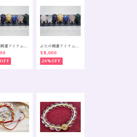
の開運アイテム～
ぶたの開運アイテム～
～
イエローカルサイト～
00
¥8,000
OFF
20%OFF