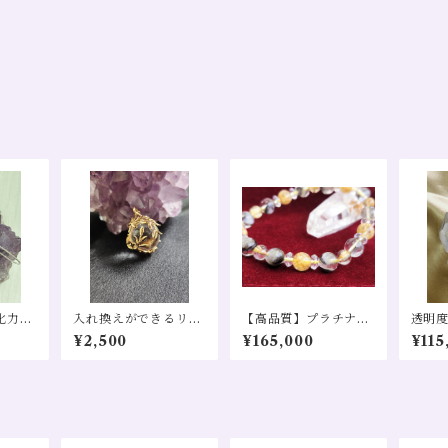
化力の
入れ換えができるリー
【高品質】プラチナク
透明
フPT～丸玉水晶～
ォーツ タイチンルチル
スター
¥2,500
¥165,000
¥115
ブレスレット売り 金運
仕事運 恋愛運 財運 幸
福招来