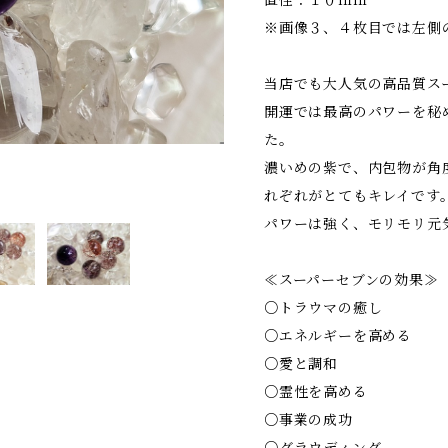
直径：１０ｍｍ
※画像３、４枚目では左側
当店でも大人気の高品質ス
開運では最高のパワーを秘
た。
濃いめの紫で、内包物が角
れぞれがとてもキレイです
パワーは強く、モリモリ元
≪スーパーセブンの効果≫
○トラウマの癒し
○エネルギーを高める
○愛と調和
○霊性を高める
○事業の成功