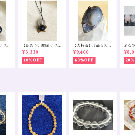
け ステ
【訳あり】魔除け ステ
【大特価】珍品☆スパ
ぶた
クォー
ィブナイトインクォー
イラライトペンダント
水晶
¥3,330
¥9,400
¥8,0
クォーツ
ツ モリオン タイガー
トップS925
アイ
10%OFF
60%OFF
20%