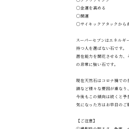
○グラウディング
○金運を高める
○開運
○サイキックアタックから
スーパーセブンはエネルギ
持つ人を選ばない石です。
潜在能力を開花させる力、
の非常に強い石です。
現在天然石はコロナ禍での
鎖など様々な要因が重なり
今後もこの傾向は続くと予
気になった方はお早目のご
【ご注意】