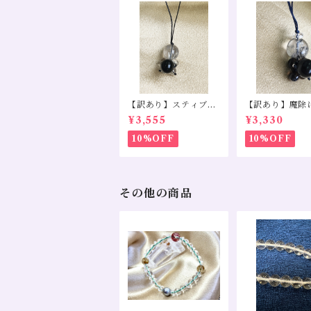
【訳あり】スティブナ
【訳あり】魔除
イトインクォーツ モリ
ィブナイトイン
¥3,555
¥3,330
オン 水晶
ツ スモーキー
モリオン
10%OFF
10%OFF
その他の商品