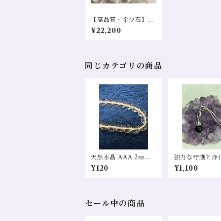
【高品質・希少石】大
人気！スーパーセブン
¥22,200
AAA １０㎜ １粒売
り
同じカテゴリの商品
天然水晶 AAA 2㎜穴
強力な守護と浄
直径８㎜ 1粒売り
ストラップ
¥120
¥1,100
セール中の商品