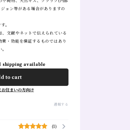
の不純物、天然キズ、クラック(内部
ージョン等がある場合がありますの
です。
は、文献やネットで伝えられている
効果・効能を保証するものではあり
い。
l shipping available
d to cart
にお住まいの方向け
通報する
(1)