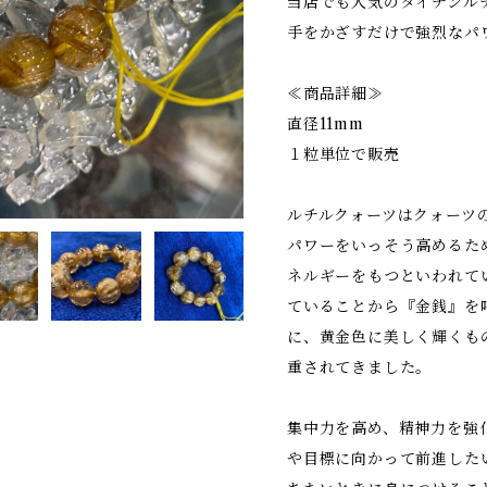
当店でも人気のタイチンル
手をかざすだけで強烈なパ
≪商品詳細≫
直径11mm
１粒単位で販売
ルチルクォーツはクォーツ
パワーをいっそう高めるた
ネルギーをもつといわれて
ていることから『金銭』を
に、黄金色に美しく輝くも
重されてきました。
集中力を高め、精神力を強
や目標に向かって前進した