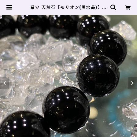
希少 天然石【モリオン(黒水晶)】直
径10㎜ １粒売り | ヒーリングサロ
ン DOLPHIN