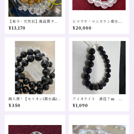
【希少・天然石】高品質タイ
ヒマラヤ・マニカラン産水晶
チンルチルクォーツ SA 直径11
AA 直径10mm ブレスレット
¥13,170
¥20,000
㎜ 1粒
浄化 ヒーリング 瞑想 チャクラ
スピリチュアル 波動
再入荷！【モリオン(黒水晶)】
アイオライト 直径７㎜ １
直径8㎜ １粒 希少 天然
粒
¥350
¥1,090
石