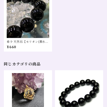
希少 天然石【モリオン(黒水
晶)】直径10㎜ １粒売り
¥660
同じカテゴリの商品