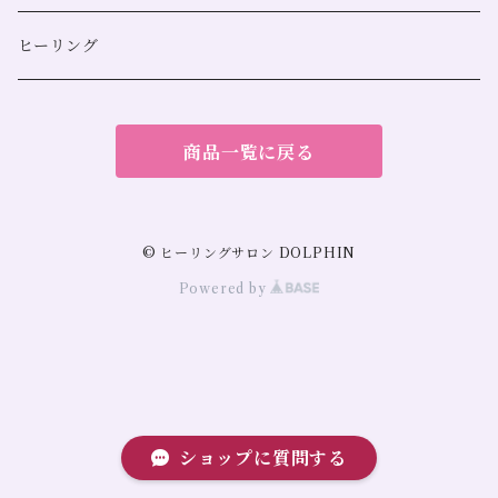
金運
スマッジングミスト
ヒーリング
人間関係
サンキャッチャー
商品一覧に戻る
勝負運
仕事運
© ヒーリングサロン DOLPHIN
Powered by
勉強運
健康運
開運
ショップに質問する