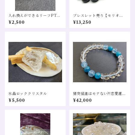
入れ換えができるリーフPT～
ブレスレット売り【モリオン
丸玉水晶～
(黒水晶)】直径10㎜ 魔除け 守
¥2,500
¥13,250
護
水晶ロッククリスタル
猪突猛進はモテない?!恋愛運U
Pブレスレット
¥5,500
¥42,000