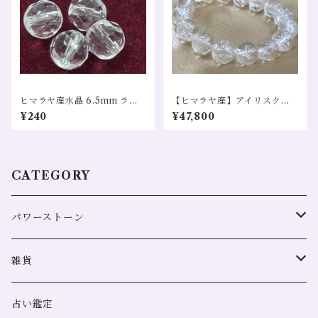
ヒマラヤ産水晶 6.5mm ラウ
【ヒマラヤ産】アイリスクォ
ンドカット １粒売り 天然石 お
ーツ(虹入り)１２㎜ ブレス売
¥240
¥47,800
守り 浄化 ヒーリング
り 幸運 変化 浄化 クレンジン
グ 全体運
CATEGORY
パワーストーン
全体運
雑貨
恋愛
浄化用
占い鑑定