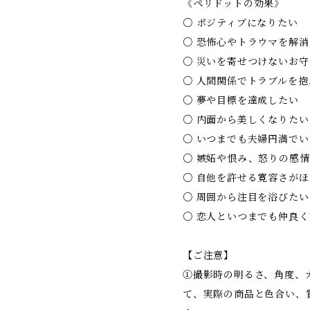
《ペリドットの効果》
○ ポジティブになりたい
○ 恐怖心やトラウマを解
○ 災いを寄せつけないお
○ 人間関係でトラブルを抱
○ 夢や目標を達成したい
○ 内面から美しくなりたい
○ いつまでも夫婦円満でい
○ 嫉妬や恨み、怒りの感
○ 自他を許せる寛容さがほ
○ 周囲から注目を浴びたい
○ 恋人といつまでも仲良
【ご注意】
①撮影時の明るさ、角度、
て、実際の商品と色合い、