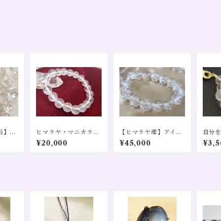
石】大
ヒマラヤ・マニカラン
【ヒマラヤ産】アイリ
自分
セブン
産水晶 AA 直径10mm
スクォーツ(虹入り)１
縁を
¥20,000
¥45,000
¥3,5
１粒売
ブレスレット 浄化 ヒ
２㎜ ブレス売り 幸運
ップ
ーリング 瞑想 チャク
変化 浄化 クレンジン
ラ スピリチュアル 波
グ 全体運
動