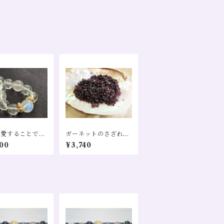
を愛することで良
ガーネットのさざれー
引き寄せるストラ
２００gー
00
¥3,740