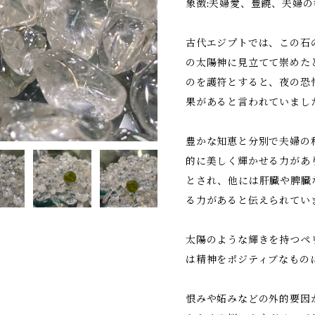
象徴:夫婦愛、豊饒、夫婦
古代エジプトでは、この石
の太陽神に見立てて崇めた
のを護符とすると、夜の恐
果があると言われていまし
豊かな知恵と分別で夫婦の
的に美しく輝かせる力があ
とされ、他には肝臓や脾臓
る力があると伝えられてい
太陽のような輝きを持つペ
は精神をポジティブなもの
恨みや妬みなどの外的要因