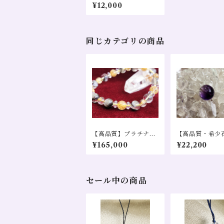
ットAAA 直径10mm
¥12,000
同じカテゴリの商品
【高品質】プラチナク
【高品質・希少
ォーツ タイチンルチル
人気！スーパー
¥165,000
¥22,200
ブレスレット売り 金運
AAA １０㎜ 
仕事運 恋愛運 財運 幸
り
福招来
セール中の商品