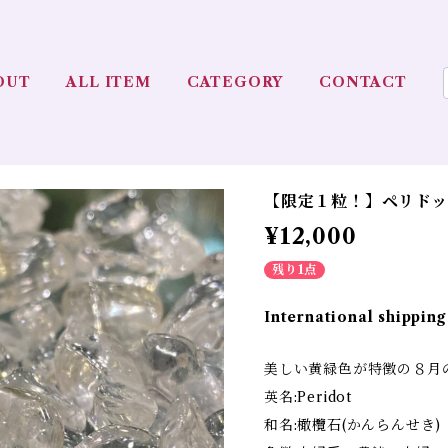
OUT
ALL ITEM
CATEGORY
CONTACT
【限定１粒！】ペリドット
¥12,000
残り1点
International shipping
美しい黄緑色が特徴の８月
英名:Peridot
和名:橄欖石(かんらんせき)