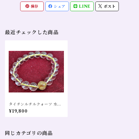
保存
シェア
LINE
ポスト
最近チェックした商品
タイチンルチルクォーツ 水晶
金運 全体運 財運 仕事運 恋愛
¥19,800
運 黄色
同じカテゴリの商品