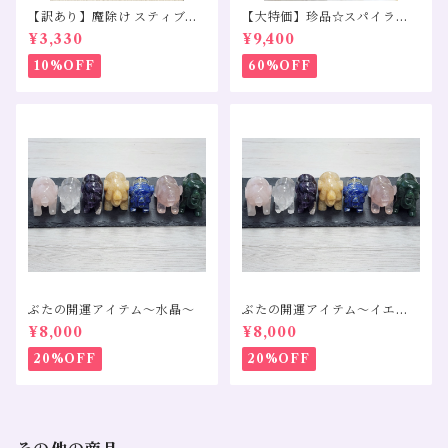
【訳あり】魔除け スティブナ
【大特価】珍品☆スパイララ
イトインクォーツ モリオン タ
イトペンダントトップS925
¥3,330
¥9,400
イガーアイ
10%OFF
60%OFF
ぶたの開運アイテム～水晶～
ぶたの開運アイテム～イエロ
ーカルサイト～
¥8,000
¥8,000
20%OFF
20%OFF