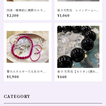
肉体・精神的に無限のエネル
希少天然石 レインボームー
ギーを 水晶 ナイロン 編み込み
ンストーン 直径7.5〜8mm
¥2,100
¥1,060
ブレス
１粒売り
愛のエネルギーで人生のサポ
希少 天然石【モリオン(黒水
ート マゼンタ 水晶 編み込みブ
晶)】直径10㎜ １粒売り
¥1,900
¥660
レス
CATEGORY