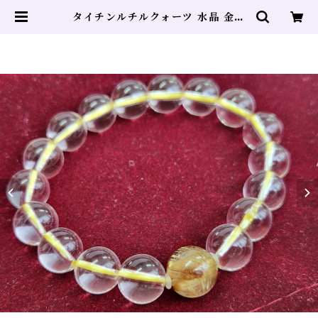
タイチンルチルクォーツ 水晶 金運
全体運 財運 仕事運 恋愛運 黄色 | ヒ
ーリングサロン DOLPHIN