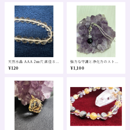
天然水晶 AAA 2㎜穴 直径８㎜
強力な守護と浄化力のストラ
1粒売り
ップ
¥120
¥1,100