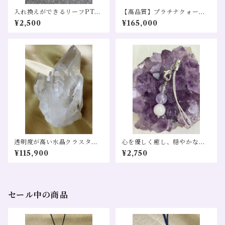
入れ換えができるリーフPT～
【高品質】プラチナクォーツ
丸玉水晶～
タイチンルチル ブレスレット
¥2,500
¥165,000
売り 金運 仕事運 恋愛運 財運
幸福招来
透明度が高い水晶クラスター
心を優しく癒し、穏やかな毎
(ブラジル産)
日をサポートする浄化と安ら
¥115,900
¥2,750
ぎのお守りストラップ
セール中の商品