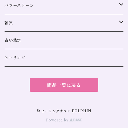
パワーストーン
全体運
雑貨
恋愛
浄化用
占い鑑定
金運
スマッジングミスト
ヒーリング
人間関係
サンキャッチャー
商品一覧に戻る
勝負運
仕事運
© ヒーリングサロン DOLPHIN
Powered by
勉強運