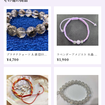
その他の商品
プラチナクォーツ A 直径10㎜
ラベンダーアメジスト 水晶 癒
希少・天然石 1粒売り
し 精神安定 安眠 魔除け 全体
¥4,700
¥1,900
運 恋愛運 対人運