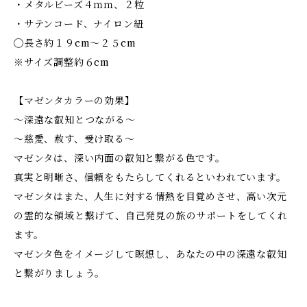
・メタルビーズ４ｍｍ、２粒
・サテンコード、ナイロン紐
◯長さ約１９cm～２５cm
※サイズ調整約６cm
【マゼンタカラーの効果】
～深遠な叡知とつながる～
～慈愛、赦す、受け取る～
マゼンタは、深い内面の叡知と繋がる色です。
真実と明晰さ、信頼をもたらしてくれるといわれています。
マゼンタはまた、人生に対する情熱を目覚めさせ、高い次元
の霊的な領域と繋げて、自己発見の旅のサポートをしてくれ
ます。
マゼンタ色をイメージして瞑想し、あなたの中の深遠な叡知
と繋がりましょう。