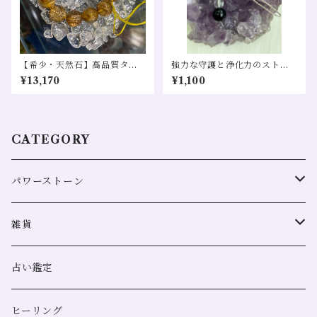
【希少・天然石】高品質タイ
強力な守護と浄化力のストラ
チンルチルクォーツ SA 直径11
ップ
¥13,170
¥1,100
㎜ 1粒
CATEGORY
パワーストーン
全体運
雑貨
恋愛
浄化用
占い鑑定
金運
スマッジングミスト
ヒーリング