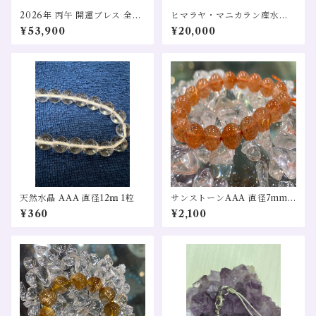
2026年 丙午 開運ブレス 全体
ヒマラヤ・マニカラン産水晶
運 金運 仕事運 恋愛運 スーパ
AA 直径10mm ブレスレット
¥53,900
¥20,000
ーセブン タイチンルチル ギベ
浄化 ヒーリング 瞑想 チャクラ
オン隕石
スピリチュアル 波動
天然水晶 AAA 直径12㎜ 1粒
サンストーンAAA 直径7mm
希少 1粒売り
¥360
¥2,100