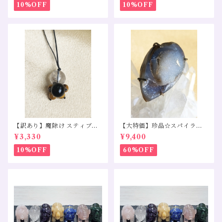
10%OFF
10%OFF
【訳あり】魔除け スティブナ
【大特価】珍品☆スパイララ
イトインクォーツ モリオン タ
イトペンダントトップS925
¥3,330
¥9,400
イガーアイ
10%OFF
60%OFF