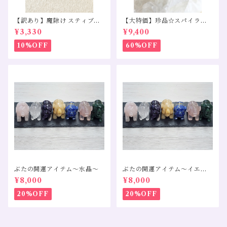
【訳あり】魔除け スティブナ
【大特価】珍品☆スパイララ
イトインクォーツ モリオン タ
イトペンダントトップS925
¥3,330
¥9,400
イガーアイ
10%OFF
60%OFF
ぶたの開運アイテム～水晶～
ぶたの開運アイテム～イエロ
ーカルサイト～
¥8,000
¥8,000
20%OFF
20%OFF