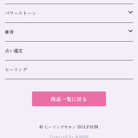
パワーストーン
全体運
雑貨
恋愛
浄化用
占い鑑定
金運
スマッジングミスト
ヒーリング
人間関係
サンキャッチャー
商品一覧に戻る
勝負運
仕事運
© ヒーリングサロン DOLPHIN
Powered by