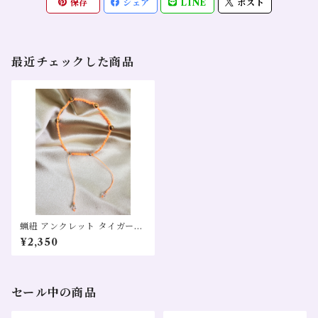
保存
シェア
LINE
ポスト
最近チェックした商品
蝋紐 アンクレット タイガーア
イ 水晶
¥2,350
セール中の商品