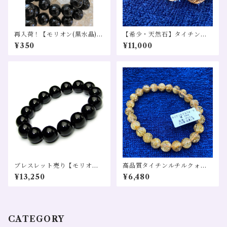
再入荷！【モリオン(黒水晶)】
【希少・天然石】タイチンル
直径8㎜ １粒 希少 天然
チルクォーツ SA 直径11㎜ 1
¥350
¥11,000
石
粒
ブレスレット売り【モリオン
高品質タイチンルチルクォー
(黒水晶)】直径10㎜ 魔除け 守
ツ Ⅷ 7,5mm １粒売り 希
¥13,250
¥6,480
護
少 天然石
CATEGORY