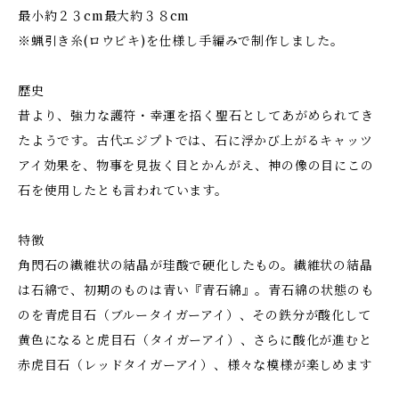
最小約２３cm最大約３８cm
※蝋引き糸(ロウビキ)を仕様し手編みで制作しました。
歴史
昔より、強力な護符・幸運を招く聖石としてあがめられてき
たようです。古代エジプトでは、石に浮かび上がるキャッツ
アイ効果を、物事を見抜く目とかんがえ、神の像の目にこの
石を使用したとも言われています。
特徴
角閃石の繊維状の結晶が珪酸で硬化したもの。繊維状の結晶
は石綿で、初期のものは青い『青石綿』。青石綿の状態のも
のを青虎目石（ブルータイガーアイ）、その鉄分が酸化して
黄色になると虎目石（タイガーアイ）、さらに酸化が進むと
赤虎目石（レッドタイガーアイ）、様々な模様が楽しめます