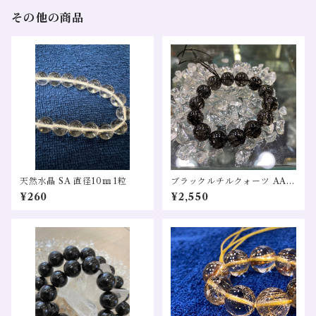
その他の商品
天然水晶 SA 直径10㎜ 1粒
ブラックルチルクォーツ AAA
直径9.5～10㎜ 希少 １粒売
¥260
¥2,550
り