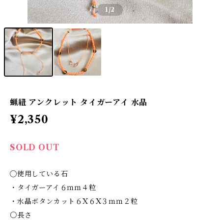
1
/2
蝋紐 アンクレット タイガーアイ 水晶
¥2,350
SOLD OUT
◯使用している石
・タイガーアイ６ｍｍ４粒
・水晶ボタンカット６X６X３ｍｍ２粒
○長さ