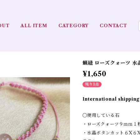
OUT
ALL ITEM
CATEGORY
CONTACT
蝋紐 ローズクォーツ 水
¥1,650
残り1点
International shipping
◯使用している石
・ローズクォーツ９ｍｍ１
・水晶ボタンカット６X６