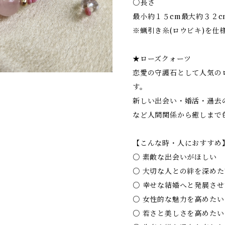
○長さ
最小約１５cm最大約３２c
※蝋引き糸(ロウビキ)を仕
★ローズクォーツ
恋愛の守護石として人気の
す。
新しい出会い・婚活・過去
など人間関係から癒しまで
【こんな時・人におすすめ
○ 素敵な出会いがほしい
○ 大切な人との絆を深めた
○ 幸せな結婚へと発展させ
○ 女性的な魅力を高めたい
○ 若さと美しさを高めたい