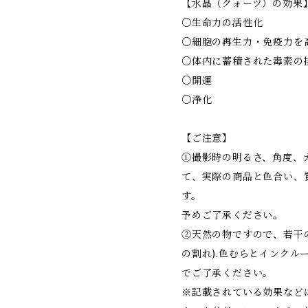
【水晶（クォーツ）の効果
○生命力の活性化
○細胞の再生力・免疫力を
○体内に蓄積された毒素の
○開運
○浄化
【ご注意】
①撮影時の明るさ、角度、
て、実際の商品と色合い、
す。
予めご了承ください。
②天然の物ですので、若干
の割れ).色むらとインクル
でご了承ください。
※記載されている効果など