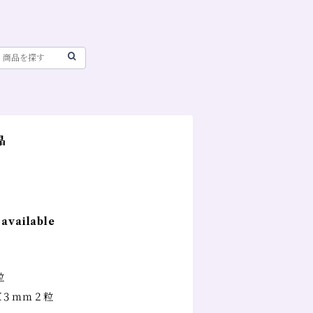
晶
 available
粒
X３ｍｍ２粒