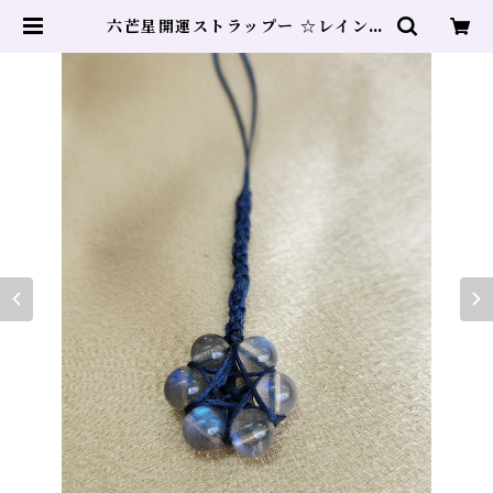
六芒星開運ストラップー ☆レインボ
ーラブラドライトー 才能開花 対
人関係 | ヒーリングサロン DOLP
HIN