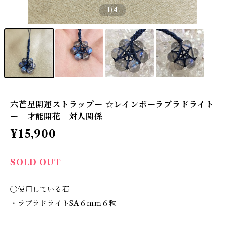
1
/4
六芒星開運ストラップー ☆レインボーラブラドライト
ー 才能開花 対人関係
¥15,900
SOLD OUT
◯使用している石
・ラブラドライトSA６ｍｍ６粒