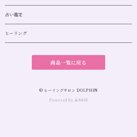
恋愛
浄化用
占い鑑定
金運
スマッジングミスト
ヒーリング
人間関係
サンキャッチャー
商品一覧に戻る
勝負運
仕事運
© ヒーリングサロン DOLPHIN
Powered by
勉強運
健康運