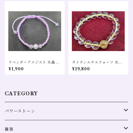
ラベンダーアメジスト 水晶 癒
タイチンルチルクォーツ 水晶
し 精神安定 安眠 魔除け 全体
金運 全体運 財運 仕事運 恋愛
¥1,900
¥19,800
運 恋愛運 対人運
運 黄色
CATEGORY
パワーストーン
全体運
雑貨