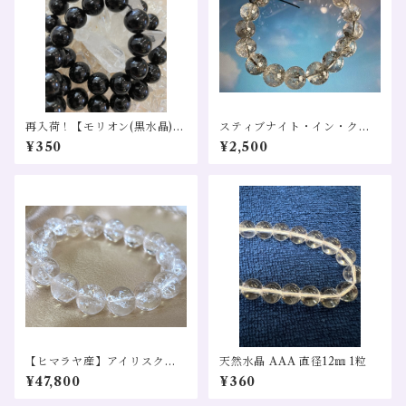
再入荷！【モリオン(黒水晶)】
スティブナイト・イン・クォ
直径8㎜ １粒 希少 天然
ーツAA+ 直径12～12.5㎜
¥350
¥2,500
石
１粒売り 希少天然石
【ヒマラヤ産】アイリスクォ
天然水晶 AAA 直径12㎜ 1粒
ーツ(虹入り)１２㎜ ブレス売
¥47,800
¥360
り 幸運 変化 浄化 クレンジン
グ 全体運